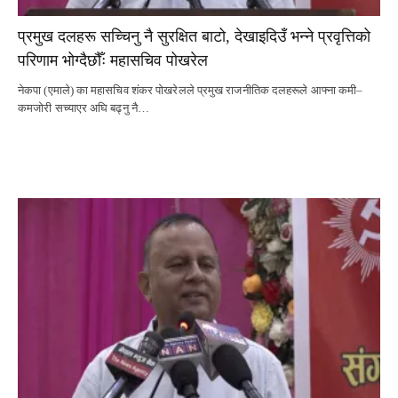
प्रमुख दलहरू सच्चिनु नै सुरक्षित बाटो, देखाइदिउँ भन्ने प्रवृत्तिको
परिणाम भोग्दैछौँः महासचिव पोखरेल
नेकपा (एमाले) का महासचिव शंकर पोखरेलले प्रमुख राजनीतिक दलहरूले आफ्ना कमी–
कमजोरी सच्याएर अघि बढ्नु नै…