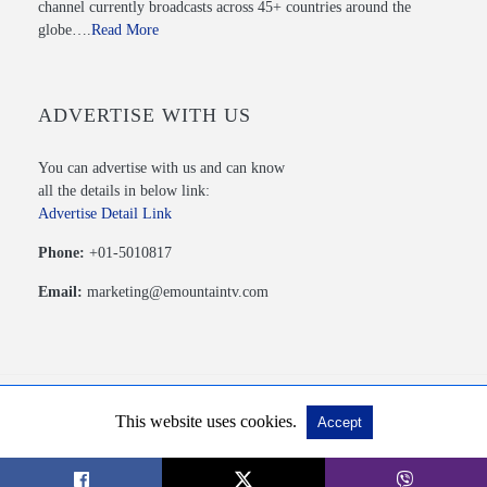
channel currently broadcasts across 45+ countries around the
globe….
Read More
ADVERTISE WITH US
You can advertise with us and can know
all the details in below link:
Advertise Detail Link
Phone:
+01-5010817
Email:
marketing@emountaintv.com
This website uses cookies.
Accept
© 2020 Mountain TV PVT. LTD. All Rights Reserved.
View Non-AMP Version