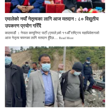
एमालेको नयाँ नेतृत्वका लागि आज मतदान : ८० विद्युतीय
उपकरण प्रयोग गरिँदै
काठमाडौं । नेपाल कम्युनिष्ट पार्टी (एमाले)को ११औँ राष्ट्रिय महाधिवेशनको
आज नेतृत्व चयनका लागि मतदान हुँदैछ…
Read More