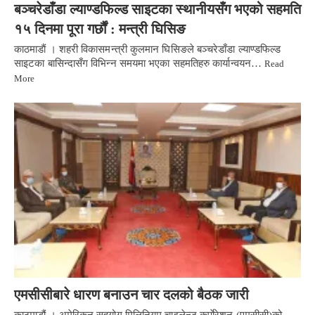
बञ्चरेडाँडा ल्याण्डफिल्ड साइटका स्थानीयसँग भएको सहमति
१५ दिनमा पूरा गर्छौं : मन्त्री घिसिङ
काठमाडाैं । शहरी विकासमन्त्री कुलमान घिसिङले बञ्चरेडाँडा ल्याण्डफिल्ड
साइटका बासिन्दासँग विभिन्न समयमा भएका सहमतिहरु कार्यान्वयन…
Read
More
एमसीसीबारे धारण बनाउन चार दलको बैठक जारी
काठमाडौं । अमेरिकन सहयोग मिलिनियम चाइलेन्ज कर्पाेरेशन (एमसीसी)को