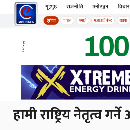
Skip to content
गृहपृष्ठ
राजनीति
मनोरञ्जन
विचार
ईमाउण्टेन समाचार
कांग्रेस
एमाले
मओवादी केन्द्र
राप्रपा
ट्रेन्डिङ
हामी राष्ट्रिय नेतृत्व गर