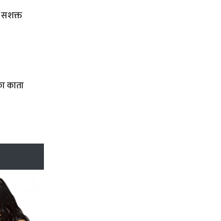
 सशक्त
ेका काता