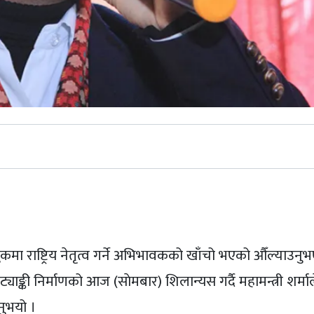
st
मुलुकमा राष्ट्रिय नेतृत्व गर्ने अभिभावकको खाँचो भएको औँल्याउन
ङ्की निर्माणको आज (साेमबार) शिलान्यस गर्दै महामन्त्री शर्मा
नुभयो ।