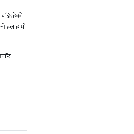
टि बढिरहेको
सको हल हामी
सालपछि