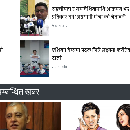
सङ्घीयता र समावेशितामाथि आक्रमण भए
प्रतिकार गर्ने ‘अग्रगामी मोर्चा’को चेतावनी
५ घन्टा अघि
ाँ
एशियन गेम्समा पदक जित्ने लक्ष्यमा कराँत
टोली
८ घन्टा अघि
म्बन्धित खबर