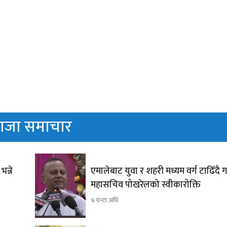
ाजा समाचार
भन्ने
एमालेबाट युवा र शहरी मध्यम वर्ग टाढिँदै
महासचिव पोखरेलको स्वीकारोक्ति
४ घन्टा अघि