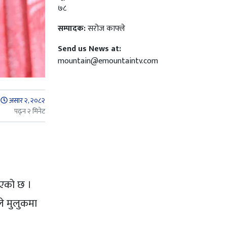
७८
सम्पादक:
सरोज काफ्ले
Send us News at:
mountain@emountaintv.com
असार २, २०८२
पढ्न २ मिनेट
ुभएको छ ।
ले मुलुकमा