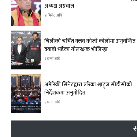
अध्यक्ष अग्रवाल
४ मिनेट अघि
चिलीको चर्चित क्लव कोलो कोलोमा अनुवन्धित
क्याबो भर्डेका गोलरक्षक भोजिन्हा
१ घन्टा अघि
अमेरिकी सिनेटद्वारा एरिका श्वाट्र्ज सीडीसीको
निर्देशकमा अनुमोदित
१ घन्टा अघि
स