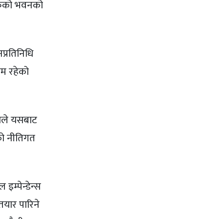
तर्फको भवनको
प्रतिनिधि
रम रहेको
ेकोले यसबाट
धनको नीतिगत
म्पेन्डेन्स
तयार पारिने