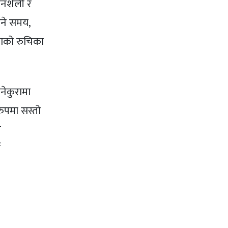
वनशैली र
उने समय,
नाको रुचिका
नेकुरामा
रुपमा सस्तो
र
े