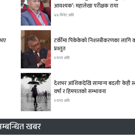
आवश्यक’: महालेखा परीक्षक राया
४४ मिनेट अघि
 भए
टर्कीमा पिकेकेको निशस्त्रीकरणका लागि 
प्रश्तुत
१ घन्टा अघि
देशभर आंशिकदेखि सामान्य बदलीः केही स्
वर्षा र हिमपातको सम्भावना
१ घन्टा अघि
म्बन्धित खबर