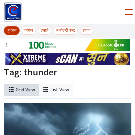
Skip to content
ईमाउण्टेन समाचार
कांग्रेस
एमाले
मओवादी केन्द्र
राप्रपा
ट्रेन्डिङ
Tag:
thunder
Grid View
List View