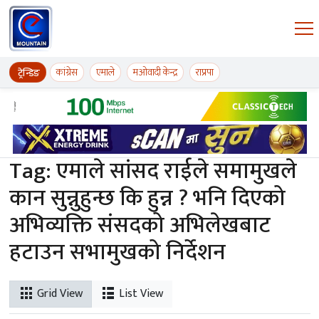
Skip to content
ईमाउण्टेन समाचार
कांग्रेस
एमाले
मओवादी केन्द्र
राप्रपा
ट्रेन्डिङ
Tag:
एमाले सांसद राईले समामुखले
कान सुन्नुहुन्छ कि हुन्न ? भनि दिएको
अभिव्यक्ति संसदको अभिलेखबाट
हटाउन सभामुखको निर्देशन
Grid View
List View