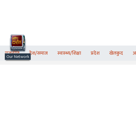
राजनीति
देश/समाज
स्वास्थ्य/शिक्षा
प्रदेश
खेलकुद
अ
Our Network
PADMA MEDIA
GROUP